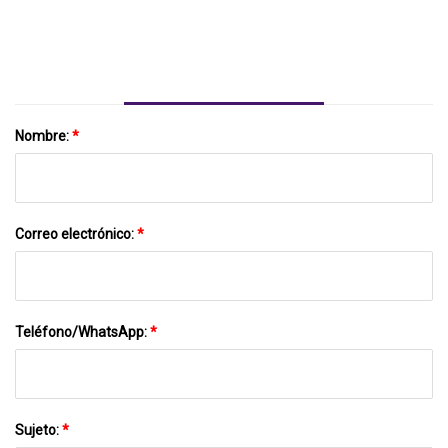
Proceso Ácido Bomba De Dragado
Centrífuga Anticorrosión Bomba De Lodo
Químico De Servicio Pesado ~
Nombre:
*
Correo electrónico:
*
Teléfono/WhatsApp:
*
Sujeto:
*