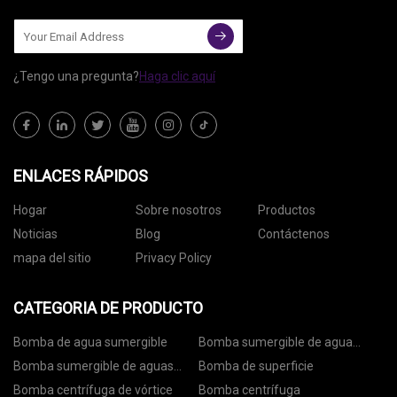
¿Tengo una pregunta?
Haga clic aquí
ENLACES RÁPIDOS
Hogar
Sobre nosotros
Productos
Noticias
Blog
Contáctenos
mapa del sitio
Privacy Policy
CATEGORIA DE PRODUCTO
Bomba de agua sumergible
Bomba sumergible de agua
limpia
Bomba sumergible de aguas
Bomba de superficie
residuales
Bomba centrífuga de vórtice
Bomba centrífuga